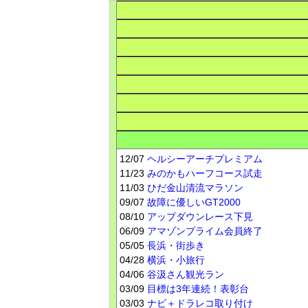
12/07
ヘルシーアーチプレミアム
11/23
みのかもハーフコース試走
11/03
ひだ金山清流マラソン
09/07
故障に優しいGT2000
08/10
アップダウンレース下見
06/09
アマゾンプライム会員終了
05/05
長浜・街歩き
04/28
横浜・小旅行
04/06
谷汲さん観光ラン
03/09
目標は3年連続！表彰台
03/03
ナビ＋ドラレコ取り付け