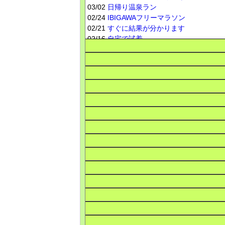
03/02
日帰り温泉ラン
02/24
IBIGAWAフリーマラソン
02/21
すぐに結果が分かります
02/16
自宅で試着
02/10
ハードトレーニング
01/27
車の売却
01/12
新旧交代？その9
01/04
名古屋・駅前小旅行