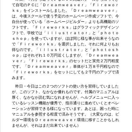
て自宅のＰＣに「Ｄｒｅａｍｗｅａｖｅｒ」「Ｆｉｒｅｗｏｒ
ｋｓ」をインストールしました。「Ｄｒｅａｍｗｅａｖｅｒ」
は、今後スクールで使う予定の
ホームページ作成ソフト
で、今
自分が使っている「ホームページビルダー」よりも高機能のソ
フトです。「Ｆｉｒｅｗｏｒｋｓ」はグラフィックデザインソ
フトで、学校では「ｉｌｌｕｓｔｒａｔｏｒ」と「ｐｈｏｔｏ
ｓｈｏｐ」を使っていますが、ほぼ同じ様な事が出来そうなの
で「Ｆｉｒｅｗｏｒｋｓ」を選択しました。それに何よりもお
得なのです。「ｉｌｌｕｓｔｒａｔｏｒ」と「ｐｈｏｔｏｓｈ
ｏｐ」はそれぞれ１０万円近くしますが、「Ｄｒｅａｍｗｅａ
ｖｅｒ」「Ｆｉｒｅｗｏｒｋｓ」のセットだと実売２万円程度
です。「Ｄｒｅａｍｗｅａｖｅｒ」単体が１万８千円程なので
「Ｆｉｒｅｗｏｒｋｓ」をセットにしても２千円のアップで済
みます。
昨日・今日はこの２つのソフトの使い方を習得していました
が、このソフト、なかなか優れものです。付属のマニュアルは
厚く、なかなか読む気になれませんが、ヘルプメニューに入っ
ているレッスン機能が優秀で、指示通りに進めていくとオペレ
ーションが習得できる様になっています。あとは、困った時に
マニュアルを参照する程度で済みそうです。（大変なのは、ビ
ルダー環境をＤｒｅａｍｗｅａｖｅｒ環境に移すことかもしれ
ませんが、それはまだ出来ていません）