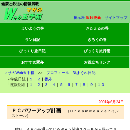
健康と鉄道の情報満載
掲示板
8/16更新
サイトマップ
えいようの巻
きたえるの巻
ラン日記
きろくの巻
びっくり旅日記
びっくり旅行術
おすすめ駅弁
お役立ちリンク
マサのWeb玉手箱
>>
プロフィール
気まぐれ日記
├ 学級日誌｜
１
｜
２
｜
番外
└ 開設記念｜
１
｜
２
｜
３
｜
４
｜
５
｜
６
｜
７
｜
８
｜
９
｜
１０
2001年6月24日
ＰＣパワーアップ計画
（Ｄｒｅａｍｗｅａｖｅｒイン
ストール）
昨日、４月から通っているＷｅｂ関連スクールから帰ってき