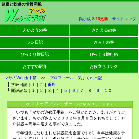
健康と鉄道の情報満載
掲示板
8/16更新
サイトマップ
えいようの巻
きたえるの巻
ラン日記
きろくの巻
びっくり旅日記
びっくり旅行術
おすすめ駅弁
お役立ちリンク
マサのWeb玉手箱
>>
プロフィール
気まぐれ日記
├ 学級日誌｜
１
｜
２
｜
番外
└ 開設記念｜
１
｜
２
｜
３
｜
４
｜
５
｜
６
｜
７
｜
８
｜
９
｜
１０
カロリーアドバイザー
（摂取カロリー計算）
いつも「マサのWeb玉手箱」をご覧いただき、ありがとうご
ざいます。おかげさまで２００２年８月８日をもちまして、Ｈ
Ｐ開設４周年を迎える事ができました。
毎年恒例になりました開設記念企画ですが、今年は健康をテ
ーマにお送りします。名付けて「マサのカロリーアドバイザ