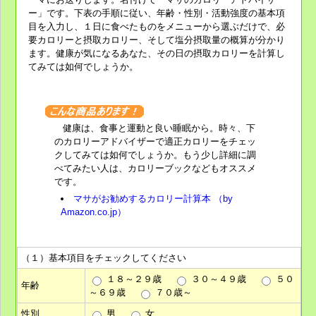
ー」です。下表の手順に従い、年齢・性別・活動強度の基本項
目を入力し、１日に食べたものをメニューから選ぶだけで、
必
要カロリー
と
摂取カロリー
、そして
塩分摂取量
の概算が分かり
ます。健康が気になるあなた、その日の摂取カロリーを計算し
てみては如何でしょうか。
健康は、食事と運動と良い睡眠から。時々、下
のカロリーアドバイザーで適正カロリーをチェッ
クしてみては如何でしょうか。もう少し詳細に調
べてみたい人は、カロリーブックなどもオススメ
です。
マサがお勧めするカロリー計算本 （by
Amazon.co.jp）
（１）基本項目をチェックしてください
１８～２９歳
３０～４９歳
５０
年齢
～６９歳
７０歳～
性別
男
女