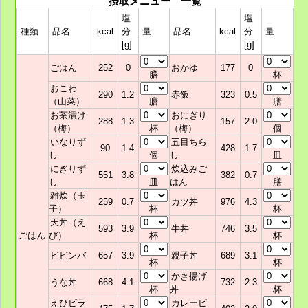
摂取メニュー 一覧
塩
塩
種類
品名
kcal
分
量
品名
kcal
分
量
[g]
[g]
ごはん
252
0
おかゆ
177
0
膳
杯
おこわ
290
1.2
赤飯
323
0.5
（山菜）
膳
膳
お茶漬け
おにぎり
288
1.3
157
2.0
（梅）
杯
（梅）
個
いなりず
五目ちら
90
1.4
428
1.7
し
個
し
皿
にぎりず
炊込みご
551
3.8
382
0.7
し
皿
はん
膳
雑炊（玉
259
0.7
カツ丼
976
4.3
子）
杯
杯
天丼（え
593
3.9
牛丼
746
3.5
ごはん
び）
杯
杯
ビビンバ
657
3.9
親子丼
689
3.1
杯
杯
かき揚げ
うな丼
668
4.1
732
2.3
杯
丼
杯
えびピラ
カレーピ