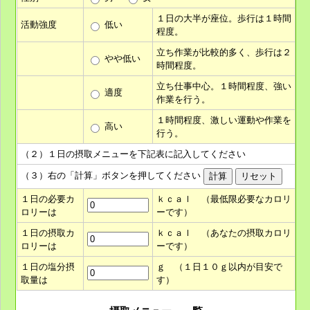
１日の大半が座位。歩行は１時間
活動強度
低い
程度。
立ち作業が比較的多く、歩行は２
やや低い
時間程度。
立ち仕事中心。１時間程度、強い
適度
作業を行う。
１時間程度、激しい運動や作業を
高い
行う。
（２）１日の摂取メニューを下記表に記入してください
（３）右の「計算」ボタンを押してください
１日の必要カ
ｋｃａｌ （最低限必要なカロリ
ロリーは
ーです）
１日の摂取カ
ｋｃａｌ （あなたの摂取カロリ
ロリーは
ーです）
１日の塩分摂
ｇ （１日１０ｇ以内が目安で
取量は
す）