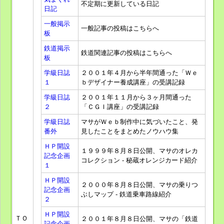
不定期に更新している日記
日記
一般掲示
一般記事の投稿はこちらへ
板
鉄道掲示
鉄道関連記事の投稿はこちらへ
板
学級日誌
２００１年４月から半年間通った「Ｗｅ
１
ｂデザイナー養成講座」の受講記録
学級日誌
２００１年１１月から３ヶ月間通った
２
「ＣＧＩ講座」の受講記録
学級日誌
マサがＷｅｂ制作中に気づいたこと、発
番外
見したことをまとめたノウハウ集
ＨＰ開設
１９９９年８月８日公開、マサのオレカ
記念企画
コレクション - 秘蔵オレンジカード紹介
１
ＨＰ開設
２０００年８月８日公開、マサの乗りつ
記念企画
ぶしマップ - 鉄道乗車路線紹介
２
ＨＰ開設
ＴＯ
２００１年８月８日公開、マサの「鉄道
記念企画