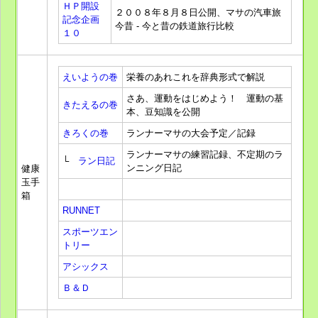
ＨＰ開設
２００８年８月８日公開、マサの汽車旅
記念企画
今昔 - 今と昔の鉄道旅行比較
１０
えいようの巻
栄養のあれこれを辞典形式で解説
さあ、運動をはじめよう！ 運動の基
きたえるの巻
本、豆知識を公開
きろくの巻
ランナーマサの大会予定／記録
ランナーマサの練習記録、不定期のラ
└
ラン日記
ンニング日記
健康
玉手
箱
RUNNET
スポーツエン
トリー
アシックス
Ｂ＆Ｄ