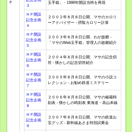
Ｐ
玉手箱」 - 1998年開設当時を再現
３
ＨＰ開設
２００２年８月８日公開、マサのカロリ
記念企画
ーアドバイザー - 摂取カロリー計算
４
ＨＰ開設
２００３年８月８日公開、わが故郷 -
記念企画
「マサのWeb玉手箱」管理人の故郷紹介
５
ＨＰ開設
２００４年８月８日公開、マサの記念切
記念企画
符 - 懐かしの記念切符紹介
６
ＨＰ開設
２００５年８月８日公開、マサの小説コ
記念企画
レクション - お勧め鉄道ミステリー
７
ＨＰ開設
２００６年８月８日公開、マサの秘蔵時
記念企画
刻表 - 懐かしの時刻表 東海道・高山本線
８
ＨＰ開設
２００７年８月８日公開、マサの鉄道お
記念企画
宝グッズ - 新幹線あさま特別試乗会
９