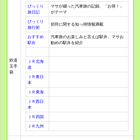
びっくり
マサが綴った汽車旅の記録、「お得！」
旅日記
がテーマ
びっくり
切符に関する知っ得情報満載
旅行術
おすすめ
汽車旅のお楽しみと言えば駅弁、マサお
駅弁
勧めの駅弁を紹介
鉄道
ＪＲ北海
玉手
道
箱
ＪＲ東日
本
ＪＲ東海
ＪＲ西日
本
ＪＲ四国
ＪＲ九州