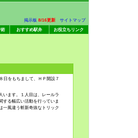
掲示板
8/16更新
サイトマップ
行術
おすすめ駅弁
お役立ちリンク
）
月８日をもちまして、ＨＰ開設７
人います。１人目は、レールラ
関する幅広い活動を行っていま
は一風違う斬新奇抜なトリック