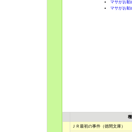
マサがお勧め
マサがお勧め
種
ＪＲ最初の事件（徳間文庫）