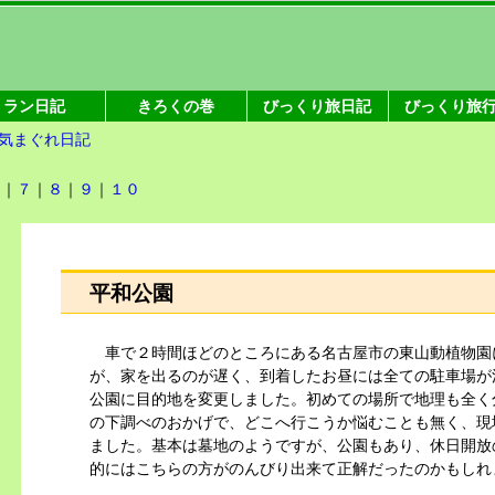
ラン日記
きろくの巻
びっくり旅日記
びっくり旅
気まぐれ日記
６
｜
７
｜
８
｜
９
｜
１０
平和公園
車で２時間ほどのところにある名古屋市の東山動植物園
が、家を出るのが遅く、到着したお昼には全ての駐車場が
公園に目的地を変更しました。初めての場所で地理も全く
の下調べのおかげで、どこへ行こうか悩むことも無く、現
ました。基本は墓地のようですが、公園もあり、休日開放
的にはこちらの方がのんびり出来て正解だったのかもしれ