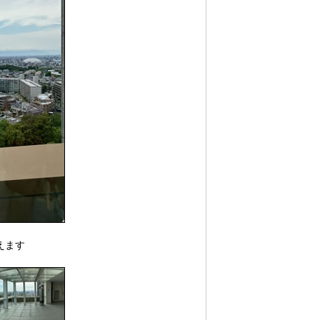
）
えます