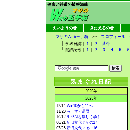
健康と鉄道の情報満載
えいようの巻
きたえるの巻
マサのWeb玉手箱
>>
プロフィール
├ 学級日誌｜
１
｜
２
｜
番外
└ 開設記念｜
１
｜
２
｜
３
｜
４
｜
５
｜
気まぐれ日記