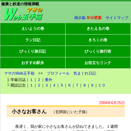
健康と鉄道の情報満載
掲示板
8/16更新
サイトマップ
えいようの巻
きたえるの巻
ラン日記
きろくの巻
びっくり旅日記
びっくり旅行術
おすすめ駅弁
お役立ちリンク
マサのWeb玉手箱
>>
プロフィール
気まぐれ日記
├ 学級日誌｜
１
｜
２
｜
番外
└ 開設記念｜
１
｜
２
｜
３
｜
４
｜
５
｜
６
｜
７
｜
８
｜
９
｜
１０
2004年6月25日
小さなお客さん
（玄関前にいた子猫）
夜遅く、我が家に小さなお客さんが訪ねてきました。１週間