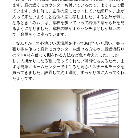
ます。窓の近くにカウンターも付いているので、よくそこで寝
ています。少し前に、左側の窓にセットしていた網戸を、虫が
入って来ないようにと右側の窓に移しました。すると外が気に
なるとき「みぃ」は、窓枠を歩いていって右側の窓から外を見
るようになりました。窓枠の幅が１０センチほどしか無いの
で、窮屈そうに座っています。
なんとかして心地よい居場所を作ってあげたいと思い、突っ
張り棒を使って窓枠にカウンターを設ける方法や、最近流行り
の２×４材を使って棚を作る方法など色々考えました。しか
し、大掛かりになる割に使ってくれない可能性もあるため、ま
ずは簡単にホームセンターで手ごろな高さのスチールラックを
買ってきました。設置して約１週間、すっかり気に入ってくれ
たようです。