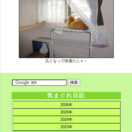
広くなって快適だニャ～
気まぐれ日記