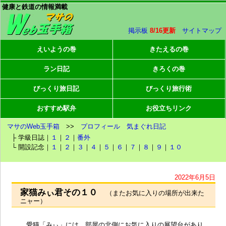
健康と鉄道の情報満載
掲示板
8/16更新
サイトマップ
えいようの巻
きたえるの巻
ラン日記
きろくの巻
びっくり旅日記
びっくり旅行術
おすすめ駅弁
お役立ちリンク
マサのWeb玉手箱
>>
プロフィール
気まぐれ日記
├ 学級日誌｜
１
｜
２
｜
番外
└ 開設記念｜
１
｜
２
｜
３
｜
４
｜
５
｜
６
｜
７
｜
８
｜
９
｜
１０
2022年6月5日
家猫みぃ君その１０
（またお気に入りの場所が出来た
ニャー）
愛猫「みぃ」には、部屋の北側にお気に入りの展望台があり