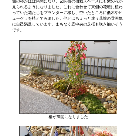
側の
椿
がほぼ満開になり、玄関横の植栽スペースにも紫の花が
見られるようになりました。これに合わせて東側の花壇に植わ
っていた花たちをプランターに移し、空いたところに
低木
や
ヒ
ューケラ
を植えてみました。他とはちょっと違う花壇の雰囲気
に自己満足しています。まもなく庭中央の
芝桜
も咲き揃いそう
です。
椿が満開になりました