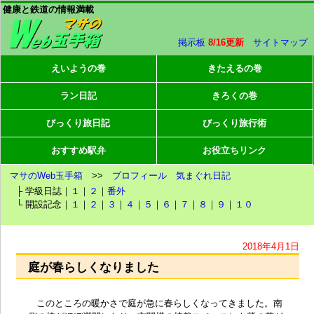
健康と鉄道の情報満載
掲示板
8/16更新
サイトマップ
えいようの巻
きたえるの巻
ラン日記
きろくの巻
びっくり旅日記
びっくり旅行術
おすすめ駅弁
お役立ちリンク
マサのWeb玉手箱
>>
プロフィール
気まぐれ日記
├ 学級日誌｜
１
｜
２
｜
番外
└ 開設記念｜
１
｜
２
｜
３
｜
４
｜
５
｜
６
｜
７
｜
８
｜
９
｜
１０
2018年4月1日
庭が春らしくなりました
このところの暖かさで庭が急に春らしくなってきました。南