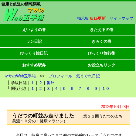
健康と鉄道の情報満載
掲示板
8/16更新
サイトマップ
えいようの巻
きたえるの巻
ラン日記
きろくの巻
びっくり旅日記
びっくり旅行術
おすすめ駅弁
お役立ちリンク
マサのWeb玉手箱
>>
プロフィール
気まぐれ日記
├ 学級日誌｜
１
｜
２
｜
番外
└ 開設記念｜
１
｜
２
｜
３
｜
４
｜
５
｜
６
｜
７
｜
８
｜
９
｜
１０
2012年10月28日
うだつの町並み走りました
（第２２回うだつのまち
美濃１０分の１健康マラソン）
今日は、岐阜に戻ってきて初の本格的なレース「
うだつのま