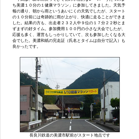
ち美濃１０分の１健康マラソン
」に参加してきました。天気予
報の通り、朝から雨というあいにくの天気でしたが、スタート
の１０分前には奇跡的に雨が上がり、快適に走ることができま
した。結果の方も、出走者２３２人中９位の１７分２２秒とま
ずまずの好タイム。参加費用１００円の小さな大会でしたが、
応援も多く、運営もしっかりしていて、次も参加したくなる大
会でした。
美濃和紙の完走証
（氏名とタイムは自分で記入）も
良かったです。
長良川鉄道の美濃市駅前がスタート地点です