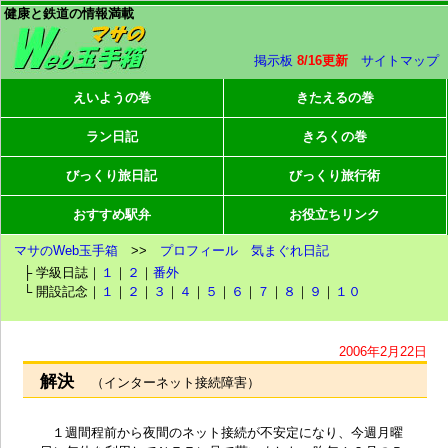
健康と鉄道の情報満載
掲示板
8/16更新
サイトマップ
えいようの巻
きたえるの巻
ラン日記
きろくの巻
びっくり旅日記
びっくり旅行術
おすすめ駅弁
お役立ちリンク
マサのWeb玉手箱
>>
プロフィール
気まぐれ日記
├ 学級日誌｜
１
｜
２
｜
番外
└ 開設記念｜
１
｜
２
｜
３
｜
４
｜
５
｜
６
｜
７
｜
８
｜
９
｜
１０
2006年2月22日
解決
（インターネット接続障害）
１週間程前から夜間のネット接続が不安定になり、今週月曜