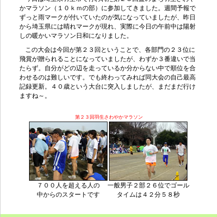
かマラソン（１０ｋｍの部）に参加してきました。週間予報で
ずっと雨マークが付いていたのが気になっていましたが、昨日
から埼玉県には晴れマークが現れ、実際に今日の午前中は陽射
しの暖かいマラソン日和になりました。
この大会は今回が第２３回ということで、各部門の２３位に
飛賞が贈られることになっていましたが、わずか３番違いで当
たらず。自分がどの辺を走っているか分からない中で順位を合
わせるのは難しいです。でも終わってみれば同大会の自己最高
記録更新。４０歳という大台に突入しましたが、まだまだ行け
ますね～。
第２３回羽生さわやかマラソン
７００人を超える人の
一般男子２部２６位でゴール
中からのスタートです
タイムは４２分５８秒