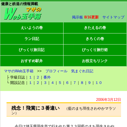
健康と鉄道の情報満載
掲示板
8/16更新
サイトマップ
えいようの巻
きたえるの巻
ラン日記
きろくの巻
びっくり旅日記
びっくり旅行術
おすすめ駅弁
お役立ちリンク
マサのWeb玉手箱
>>
プロフィール
気まぐれ日記
├ 学級日誌｜
１
｜
２
｜
番外
└ 開設記念｜
１
｜
２
｜
３
｜
４
｜
５
｜
６
｜
７
｜
８
｜
９
｜
１０
2006年3月12日
残念！飛賞に３番違い
（藍のまち羽生さわやかマラソ
ン）
今日は
埼玉県羽生市
で行われた第２３回藍のまち羽生さわや