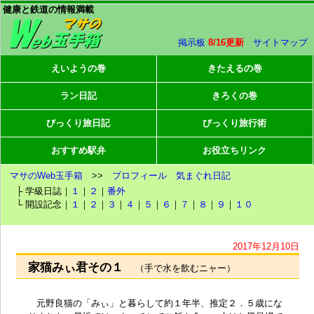
健康と鉄道の情報満載
掲示板
8/16更新
サイトマップ
えいようの巻
きたえるの巻
ラン日記
きろくの巻
びっくり旅日記
びっくり旅行術
おすすめ駅弁
お役立ちリンク
マサのWeb玉手箱
>>
プロフィール
気まぐれ日記
├ 学級日誌｜
１
｜
２
｜
番外
└ 開設記念｜
１
｜
２
｜
３
｜
４
｜
５
｜
６
｜
７
｜
８
｜
９
｜
１０
2017年12月10日
家猫みぃ君その１
（手で水を飲むニャー）
元野良猫の「みぃ」と暮らして約１年半、推定２．５歳にな