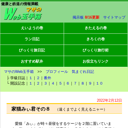
健康と鉄道の情報満載
掲示板
8/16更新
サイトマップ
えいようの巻
きたえるの巻
ラン日記
きろくの巻
びっくり旅日記
びっくり旅行術
おすすめ駅弁
お役立ちリンク
マサのWeb玉手箱
>>
プロフィール
気まぐれ日記
├ 学級日誌｜
１
｜
２
｜
番外
└ 開設記念｜
１
｜
２
｜
３
｜
４
｜
５
｜
６
｜
７
｜
８
｜
９
｜
１０
2022年2月12日
家猫みぃ君その８
（遠くまでよく見えるニャー）
愛猫「みぃ」が時々昼寝をするケージを２階に置いていま