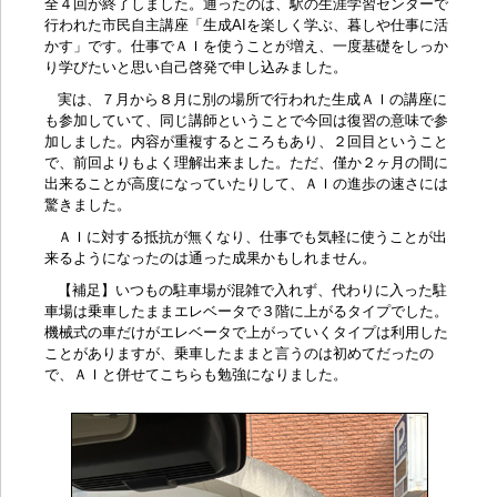
全４回が終了しました。通ったのは、駅の生涯学習センターで
行われた市民自主講座「生成AIを楽しく学ぶ、暮しや仕事に活
かす」です。仕事でＡＩを使うことが増え、一度基礎をしっか
り学びたいと思い自己啓発で申し込みました。
実は、７月から８月に別の場所で行われた生成ＡＩの講座に
も参加していて、同じ講師ということで今回は復習の意味で参
加しました。内容が重複するところもあり、２回目ということ
で、前回よりもよく理解出来ました。ただ、僅か２ヶ月の間に
出来ることが高度になっていたりして、ＡＩの進歩の速さには
驚きました。
ＡＩに対する抵抗が無くなり、仕事でも気軽に使うことが出
来るようになったのは通った成果かもしれません。
【補足】いつもの駐車場が混雑で入れず、代わりに入った駐
車場は乗車したままエレベータで３階に上がるタイプでした。
機械式の車だけがエレベータで上がっていくタイプは利用した
ことがありますが、乗車したままと言うのは初めてだったの
で、ＡＩと併せてこちらも勉強になりました。