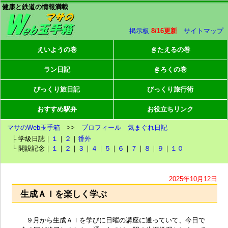
健康と鉄道の情報満載
掲示板
8/16更新
サイトマップ
えいようの巻
きたえるの巻
ラン日記
きろくの巻
びっくり旅日記
びっくり旅行術
おすすめ駅弁
お役立ちリンク
マサのWeb玉手箱
>>
プロフィール
気まぐれ日記
├ 学級日誌｜
１
｜
２
｜
番外
└ 開設記念｜
１
｜
２
｜
３
｜
４
｜
５
｜
６
｜
７
｜
８
｜
９
｜
１０
2025年10月12日
生成ＡＩを楽しく学ぶ
９月から生成ＡＩを学びに日曜の講座に通っていて、今日で