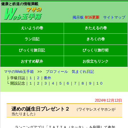
健康と鉄道の情報満載
掲示板
8/16更新
サイトマップ
えいようの巻
きたえるの巻
ラン日記
きろくの巻
びっくり旅日記
びっくり旅行術
おすすめ駅弁
お役立ちリンク
マサのWeb玉手箱
>>
プロフィール
気まぐれ日記
├ 学級日誌｜
１
｜
２
｜
番外
└ 開設記念｜
１
｜
２
｜
３
｜
４
｜
５
｜
６
｜
７
｜
８
｜
９
｜
１０
2024年12月12日
遅めの誕生日プレゼント２
（ワイヤレスイヤホンが
当たりました）
ランニングアプリ「ＴＡＴＴＡ（タッタ）」を利用して参加