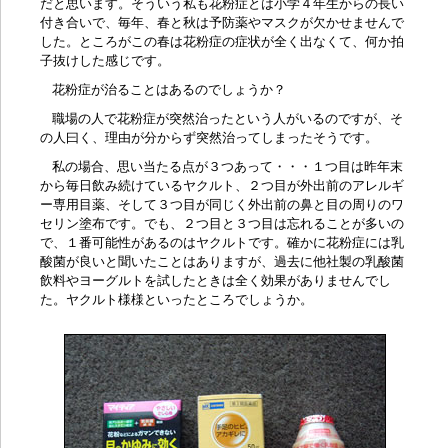
だと思います。そういう私も花粉症とは小学４年生からの長い
付き合いで、毎年、春と秋は
予防薬
や
マスク
が欠かせませんで
した。ところがこの春は花粉症の症状が全く出なくて、何か拍
子抜けした感じです。
花粉症が治ることはあるのでしょうか？
職場の人で花粉症が突然治ったという人がいるのですが、そ
の人曰く、理由が分からず突然治ってしまったそうです。
私の場合、思い当たる点が３つあって・・・１つ目は昨年末
から毎日飲み続けている
ヤクルト
、２つ目が外出前のアレルギ
ー専用
目薬
、そして３つ目が同じく外出前の鼻と目の周りの
ワ
セリン
塗布です。でも、２つ目と３つ目は忘れることが多いの
で、１番可能性があるのはヤクルトです。確かに花粉症には乳
酸菌が良いと聞いたことはありますが、過去に他社製の
乳酸菌
飲料やヨーグルトを試したときは全く効果がありませんでし
た。ヤクルト様様といったところでしょうか。