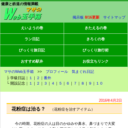
健康と鉄道の情報満載
掲示板
8/16更新
サイトマップ
えいようの巻
きたえるの巻
ラン日記
きろくの巻
びっくり旅日記
びっくり旅行術
おすすめ駅弁
お役立ちリンク
マサのWeb玉手箱
>>
プロフィール
気まぐれ日記
├ 学級日誌｜
１
｜
２
｜
番外
└ 開設記念｜
１
｜
２
｜
３
｜
４
｜
５
｜
６
｜
７
｜
８
｜
９
｜
１０
2016年4月2日
花粉症は治る？
（花粉症を治すアイテム）
今の時期、花粉症の人は目のかゆみや鼻水、鼻づまりで大変