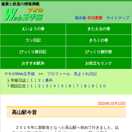
健康と鉄道の情報満載
掲示板
8/16更新
サイトマップ
えいようの巻
きたえるの巻
ラン日記
きろくの巻
びっくり旅日記
びっくり旅行術
おすすめ駅弁
お役立ちリンク
マサのWeb玉手箱
>>
プロフィール
気まぐれ日記
├ 学級日誌｜
１
｜
２
｜
番外
└ 開設記念｜
１
｜
２
｜
３
｜
４
｜
５
｜
６
｜
７
｜
８
｜
９
｜
１０
2024年10月13日
高山駅今昔
２０１６年に新駅舎となった高山駅へ初めて行きました。以