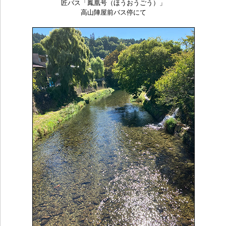
匠バス「鳳凰号（ほうおうごう）」
高山陣屋前バス停にて