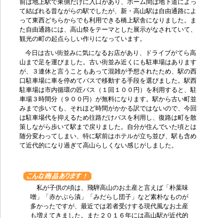
前は地上駅で東側だけに入口があり、ホーム間は地下道によっ
て結ばれる昔ながらの駅でしたが、新・高山駅は自由通路によ
って東西どちらからでも利用できる橋上駅舎になりました。ま
た自由通路には、高山祭をテーマとした展示がなされていて、
観光の町の起点らしい作りになっています。
今日は古い街並みに気になるお店があり、ドライブがてら高
山まで足を運びました。古い街並み近くにも駐車場はあります
が、３連休と言うこともあって混雑が予想されたため、駅の西
口駐車場に車を停めてバスで移動する手段を選びました。駅西
駐車場は市内循環の匠バス（１回１００円）を利用すると、駐
車場３時間分（９００円）が無料になります。駅から古い町並
みまで歩いても、それほど時間がかかる訳ではないので、今回
は駐車場代を抑えるため往路だけバスを利用し、復路は町を散
策しながら歩いて駅まで戻りました。自分が住んでいた頃とは
随分変わってしまい、特に駅前はホテルが立ち並び、駅も含め
て近代的になり過ぎて高山らしくない感じがしました。
私が子供の頃は、飛騨高山のお土産と言えば「朴葉味
噌」「赤かぶら漬」「みだらし団子」など素朴なものが
多かったですが、最近では若者受けする現代風なお土産
も増えてきました。また２０１６年には高山駅が近代的