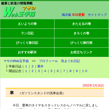
健康と鉄道の情報満載
掲示板
8/16更新
サイトマップ
えいようの巻
きたえるの巻
ラン日記
きろくの巻
びっくり旅日記
びっくり旅行術
おすすめ駅弁
お役立ちリンク
マサのWeb玉手箱
>>
プロフィール
気まぐれ日記
├ 学級日誌｜
１
｜
２
｜
番外
└ 開設記念｜
１
｜
２
｜
３
｜
４
｜
５
｜
６
｜
７
｜
８
｜
９
｜
１０
2002年3月16日
車
（ガソリンスタンドの洗車会員）
今日、愛車のタイヤをスタッドレスからノーマルに戻しまし