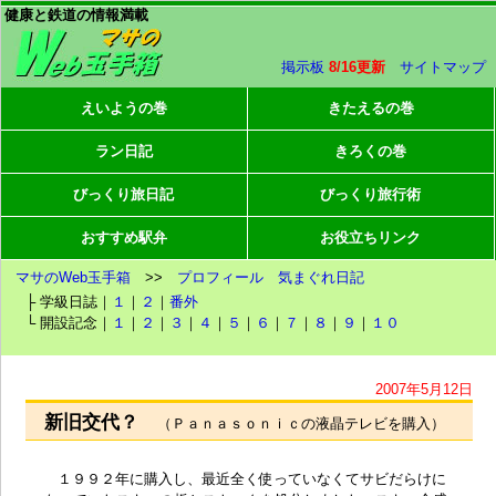
健康と鉄道の情報満載
掲示板
8/16更新
サイトマップ
えいようの巻
きたえるの巻
ラン日記
きろくの巻
びっくり旅日記
びっくり旅行術
おすすめ駅弁
お役立ちリンク
マサのWeb玉手箱
>>
プロフィール
気まぐれ日記
├ 学級日誌｜
１
｜
２
｜
番外
└ 開設記念｜
１
｜
２
｜
３
｜
４
｜
５
｜
６
｜
７
｜
８
｜
９
｜
１０
2007年5月12日
新旧交代？
（Ｐａｎａｓｏｎｉｃの液晶テレビを購入）
１９９２年に購入し、最近全く使っていなくてサビだらけに