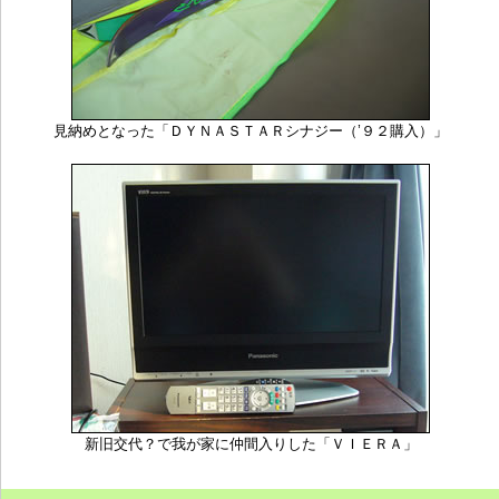
見納めとなった「ＤＹＮＡＳＴＡＲシナジー（’９２購入）」
新旧交代？で我が家に仲間入りした「ＶＩＥＲＡ」