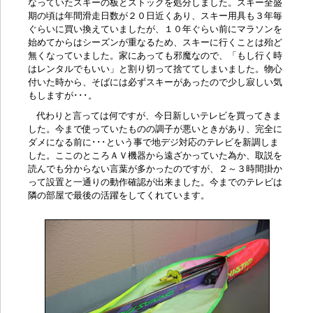
なっていたスキーの板とストックを処分しました。スキー全盛
期の頃は年間滑走日数が２０日近くあり、スキー用具も３年毎
ぐらいに買い換えていましたが、１０年ぐらい前にマラソンを
始めてからはシーズンが重なるため、スキーに行くことは殆ど
無くなっていました。家にあっても邪魔なので、「もし行く時
はレンタルでもいい」と割り切って捨ててしまいました。物心
付いた時から、そばには必ずスキーがあったので少し寂しい気
もしますが･･･。
代わりと言っては何ですが、今日新しいテレビを買ってきま
した。今まで使っていたものの調子が悪いときがあり、完全に
ダメになる前に･･･という事で地デジ対応のテレビを新調しま
した。ここのところＡＶ機器から遠ざかっていた為か、取説を
読んでも分からない言葉が多かったのですが、２～３時間掛か
って設置と一通りの動作確認が出来ました。今までのテレビは
隣の部屋で最後の活躍をしてくれています。