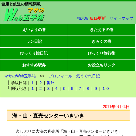
健康と鉄道の情報満載
掲示板
8/16更新
サイトマップ
えいようの巻
きたえるの巻
ラン日記
きろくの巻
びっくり旅日記
びっくり旅行術
おすすめ駅弁
お役立ちリンク
マサのWeb玉手箱
>>
プロフィール
気まぐれ日記
├ 学級日誌｜
１
｜
２
｜
番外
└ 開設記念｜
１
｜
２
｜
３
｜
４
｜
５
｜
６
｜
７
｜
８
｜
９
｜
１０
2011年9月24日
海・山・直売センターいきいき
久しぶりに
大洗の直売所
「
海・山・直売センターいきいき
」