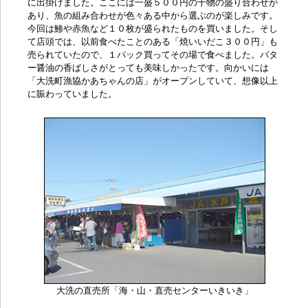
に出掛けました。ここには一盛５００円の干物の盛り合わせが
あり、魚の組み合わせが色々ある中から選ぶのが楽しみです。
今回は鯵や赤魚など１０枚が盛られたものを買いました。そし
て店頭では、以前食べたことのある「焼いいだこ３００円」も
売られていたので、１パック買ってその場で食べました。バタ
ー醤油の香ばしさがとっても美味しかったです。向かいには
「大洗町漁協かあちゃんの店」がオープンしていて、想像以上
に賑わっていました。
大洗の直売所「海・山・直売センターいきいき」