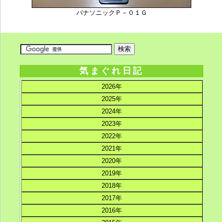
パナソニックＰ－０１Ｇ
気まぐれ日記