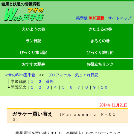
健康と鉄道の情報満載
掲示板
8/16更新
サイトマップ
えいようの巻
きたえるの巻
ラン日記
きろくの巻
びっくり旅日記
びっくり旅行術
おすすめ駅弁
お役立ちリンク
マサのWeb玉手箱
>>
プロフィール
気まぐれ日記
├ 学級日誌｜
１
｜
２
｜
番外
└ 開設記念｜
１
｜
２
｜
３
｜
４
｜
５
｜
６
｜
７
｜
８
｜
９
｜
１０
2014年11月21日
ガラケー買い替え
（Ｐａｎａｓｏｎｉｃ Ｐ－０１
Ｇ）
携帯電話を買い替えました。今回購入したのはパナソニック