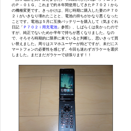
のＰ－０１Ｇ、これまで約８年間使用してきたＰ７０２ｉから
の機種変更です。きっかけは、同じ時期に購入した妻のＰ７０
２ｉがいきなり壊れたことと、電池の持ちがかなり悪くなった
ことです。電池は５月に互換バッテリーを購入して（気まぐれ
日記「
Ｐ７０２ｉ用充電池
」参照）、しばらくは良かったので
すが、純正でないためか半年で持ちが悪くなりました。なの
で、そろそろ時期的に限界に来ていると判断し、思いきって買
い替えました。周りはスマホユーザーが殆どですが、未だにス
マートフォンの必要性を感じず、今回も迷わずガラケーを選択
しました。まだまだガラケーで頑張ります！！