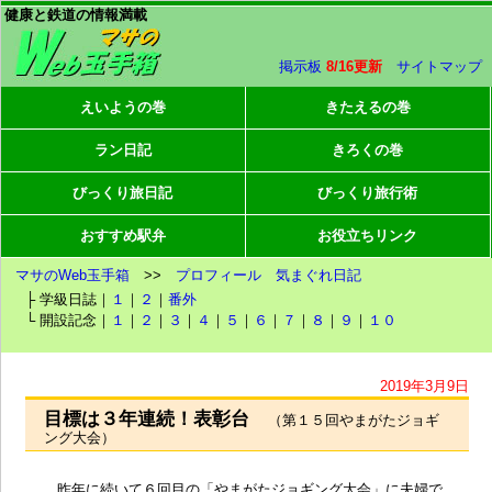
健康と鉄道の情報満載
掲示板
8/16更新
サイトマップ
えいようの巻
きたえるの巻
ラン日記
きろくの巻
びっくり旅日記
びっくり旅行術
おすすめ駅弁
お役立ちリンク
マサのWeb玉手箱
>>
プロフィール
気まぐれ日記
├ 学級日誌｜
１
｜
２
｜
番外
└ 開設記念｜
１
｜
２
｜
３
｜
４
｜
５
｜
６
｜
７
｜
８
｜
９
｜
１０
2019年3月9日
目標は３年連続！表彰台
（第１５回やまがたジョギ
ング大会）
昨年に続いて６回目の「やまがたジョギング大会」に夫婦で