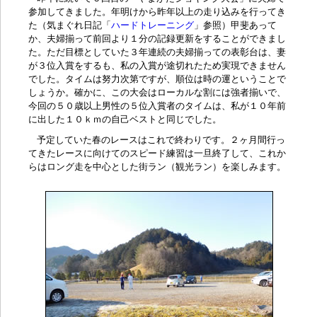
参加してきました。年明けから昨年以上の走り込みを行ってき
た（気まぐれ日記「
ハードトレーニング
」参照）甲斐あって
か、夫婦揃って前回より１分の記録更新をすることができまし
た。ただ目標としていた３年連続の夫婦揃っての表彰台は、妻
が３位入賞をするも、私の入賞が途切れたため実現できません
でした。タイムは努力次第ですが、順位は時の運ということで
しょうか。確かに、この大会はローカルな割には強者揃いで、
今回の５０歳以上男性の５位入賞者のタイムは、私が１０年前
に出した１０ｋｍの自己ベストと同じでした。
予定していた春のレースはこれで終わりです。２ヶ月間行っ
てきたレースに向けてのスピード練習は一旦終了して、これか
らはロング走を中心とした街ラン（観光ラン）を楽しみます。