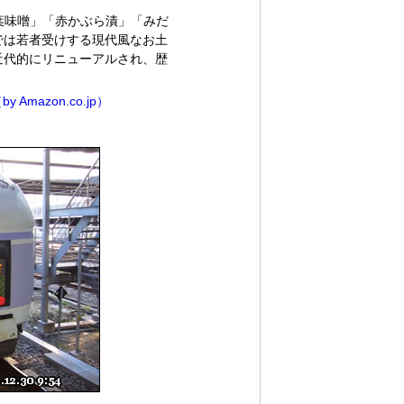
葉味噌」「赤かぶら漬」「みだ
では若者受けする現代風なお土
近代的にリニューアルされ、歴
mazon.co.jp）