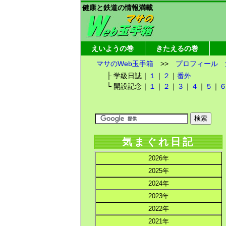
健康と鉄道の情報満載
えいようの巻
きたえるの巻
マサのWeb玉手箱
>>
プロフィール
├ 学級日誌｜
１
｜
２
｜
番外
└ 開設記念｜
１
｜
２
｜
３
｜
４
｜
５
｜
気まぐれ日記