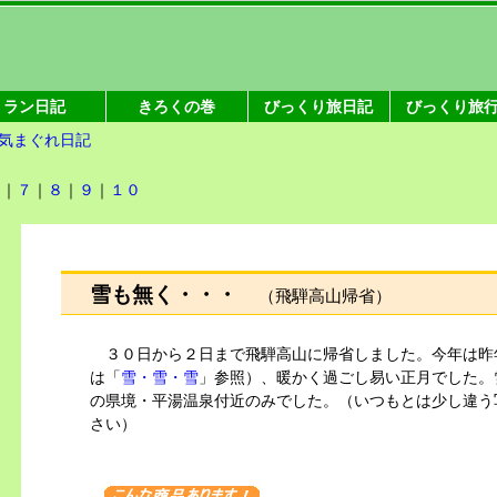
ラン日記
きろくの巻
びっくり旅日記
びっくり旅
気まぐれ日記
６
｜
７
｜
８
｜
９
｜
１０
雪も無く・・・
（飛騨高山帰省）
３０日から２日まで飛騨高山に帰省しました。今年は昨
は「
雪・雪・雪
」参照）、暖かく過ごし易い正月でした。
の県境・平湯温泉付近のみでした。（いつもとは少し違う
さい）