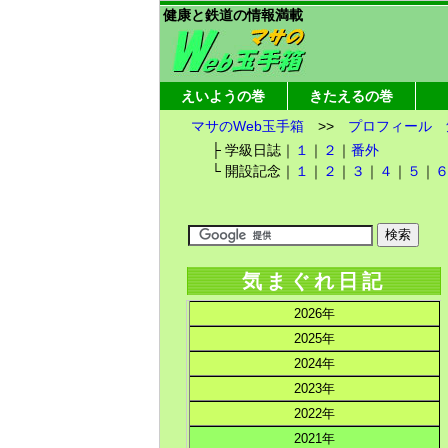
健康と鉄道の情報満載
えいようの巻
きたえるの巻
マサのWeb玉手箱
>>
プロフィール
├ 学級日誌｜
１
｜
２
｜
番外
└ 開設記念｜
１
｜
２
｜
３
｜
４
｜
５
｜
気まぐれ日記