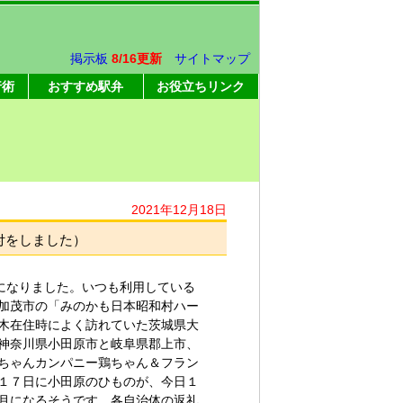
掲示板
8/16更新
サイトマップ
行術
おすすめ駅弁
お役立ちリンク
2021年12月18日
付をしました）
目になりました。いつも利用している
加茂市の「みのかも日本昭和村ハー
木在住時によく訪れていた茨城県大
神奈川県小田原市と岐阜県郡上市、
ちゃんカンパニー鶏ちゃん＆フラン
１７日に小田原のひものが、今日１
月になるそうです。各自治体の返礼