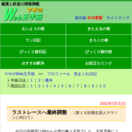
健康と鉄道の情報満載
掲示板
8/16更新
サイトマップ
えいようの巻
きたえるの巻
ラン日記
きろくの巻
びっくり旅日記
びっくり旅行術
おすすめ駅弁
お役立ちリンク
マサのWeb玉手箱
>>
プロフィール
気まぐれ日記
├ 学級日誌｜
１
｜
２
｜
番外
└ 開設記念｜
１
｜
２
｜
３
｜
４
｜
５
｜
６
｜
７
｜
８
｜
９
｜
１０
2001年3月31日
ラストレースへ最終調整
（第１９回葛生原人マラソ
ンに向けて）
今日の宇都宮は朝から小雪の舞う天気でした。天気予報によ