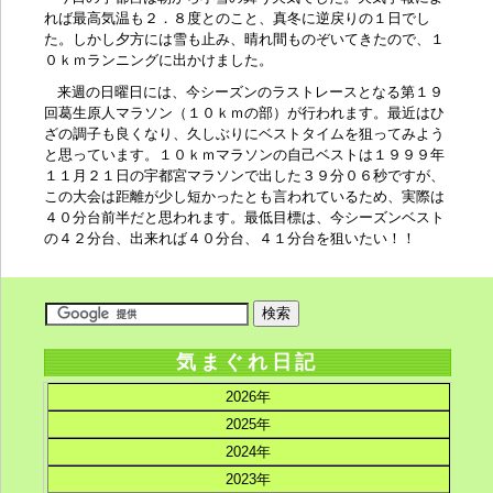
れば最高気温も２．８度とのこと、真冬に逆戻りの１日でし
た。しかし夕方には雪も止み、晴れ間ものぞいてきたので、１
０ｋｍランニングに出かけました。
来週の日曜日には、今シーズンのラストレースとなる第１９
回葛生原人マラソン（１０ｋｍの部）が行われます。最近はひ
ざの調子も良くなり、久しぶりにベストタイムを狙ってみよう
と思っています。
１０ｋｍマラソン
の自己ベストは１９９９年
１１月２１日の宇都宮マラソンで出した３９分０６秒ですが、
この大会は距離が少し短かったとも言われているため、実際は
４０分台前半だと思われます。最低目標は、今シーズンベスト
の４２分台、出来れば４０分台、４１分台を狙いたい！！
気まぐれ日記