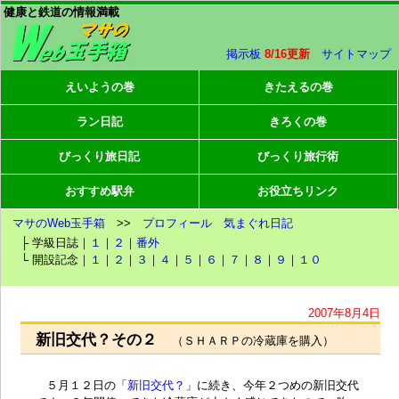
健康と鉄道の情報満載
掲示板
8/16更新
サイトマップ
えいようの巻
きたえるの巻
ラン日記
きろくの巻
びっくり旅日記
びっくり旅行術
おすすめ駅弁
お役立ちリンク
マサのWeb玉手箱
>>
プロフィール
気まぐれ日記
├ 学級日誌｜
１
｜
２
｜
番外
└ 開設記念｜
１
｜
２
｜
３
｜
４
｜
５
｜
６
｜
７
｜
８
｜
９
｜
１０
2007年8月4日
新旧交代？その２
（ＳＨＡＲＰの冷蔵庫を購入）
５月１２日の「
新旧交代？
」に続き、今年２つめの新旧交代