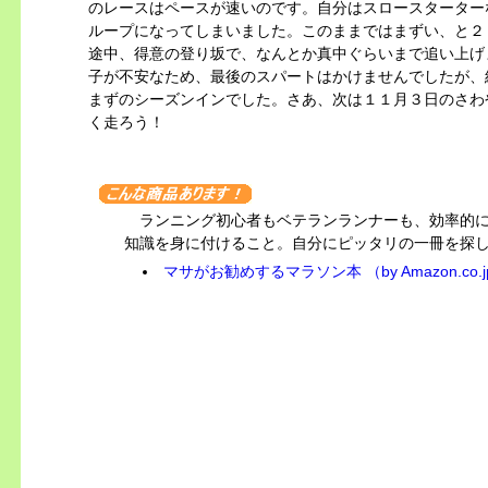
のレースはペースが速いのです。自分はスロースターター
ループになってしまいました。このままではまずい、と２
途中、得意の登り坂で、なんとか真中ぐらいまで追い上げ
子が不安なため、最後のスパートはかけませんでしたが、
まずのシーズンインでした。さあ、次は１１月３日のさわ
く走ろう！
ランニング初心者もベテランランナーも、効率的
知識を身に付けること。自分にピッタリの一冊を探
マサがお勧めするマラソン本 （by Amazon.co.j