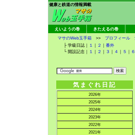
健康と鉄道の情報満載
えいようの巻
きたえるの巻
マサのWeb玉手箱
>>
プロフィール
├ 学級日誌｜
１
｜
２
｜
番外
└ 開設記念｜
１
｜
２
｜
３
｜
４
｜
５
｜
気まぐれ日記