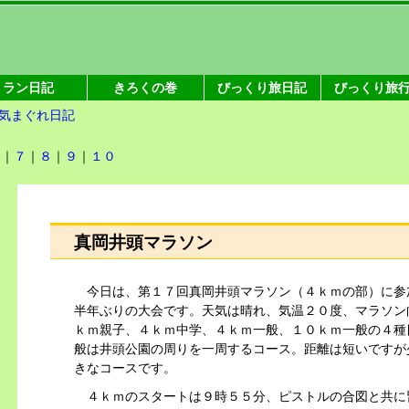
ラン日記
きろくの巻
びっくり旅日記
びっくり旅
気まぐれ日記
６
｜
７
｜
８
｜
９
｜
１０
真岡井頭マラソン
今日は、第１７回真岡井頭マラソン（４ｋｍの部）に参
半年ぶりの大会です。天気は晴れ、気温２０度、マラソン
ｋｍ親子、４ｋｍ中学、４ｋｍ一般、１０ｋｍ一般の４種
般は井頭公園の周りを一周するコース。距離は短いですが
きなコースです。
４ｋｍのスタートは９時５５分、ピストルの合図と共に