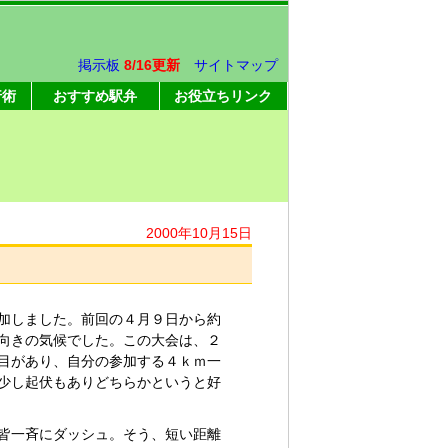
掲示板
8/16更新
サイトマップ
行術
おすすめ駅弁
お役立ちリンク
2000年10月15日
加しました。前回の４月９日から約
向きの気候でした。この大会は、２
目があり、自分の参加する４ｋｍ一
少し起伏もありどちらかというと好
皆一斉にダッシュ。そう、短い距離