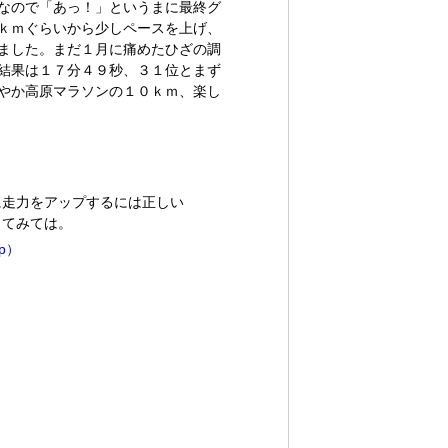
なので「あっ！」というまに最終グ
ｋｍぐらいから少しペースを上げ、
ました。まだ１月に痛めたひざの調
結果は１７分４９秒、３１位とまず
やか高原マラソンの１０ｋｍ、楽し
に走力をアップするには正しい
してみては。
p）