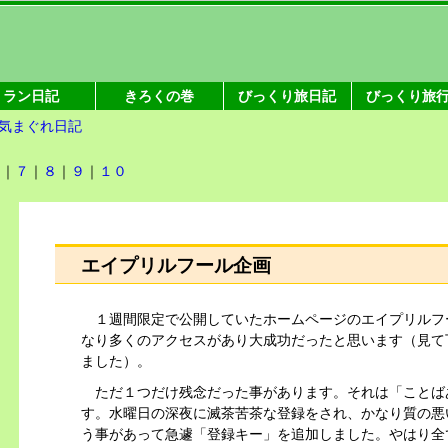
ラン日記
きろくの巻
びっくり旅日記
びっくり旅
気まぐれ日記
６
｜
７
｜
８
｜
９
｜
１０
エイプリルフール企画
１週間限定で公開していた
ホームページ
のエイプリルフ
なり多くのアクセスがあり大成功だったと思います（見て
ました）。
ただ１つだけ残念だった事があります。それは「ことば
す。水曜日の深夜に滅茶苦茶な登録をされ、かなり質の悪
う事があって急遽「登録キー」を追加しました。やはり全