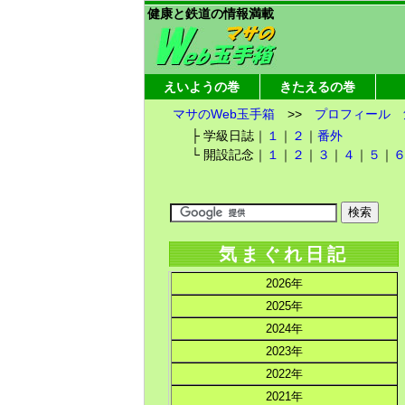
健康と鉄道の情報満載
えいようの巻
きたえるの巻
マサのWeb玉手箱
>>
プロフィール
├ 学級日誌｜
１
｜
２
｜
番外
└ 開設記念｜
１
｜
２
｜
３
｜
４
｜
５
｜
気まぐれ日記