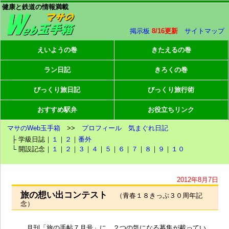
健康と鉄道の情報満載
掲示板
8/16更新
サイトマップ
えいようの巻
きたえるの巻
ラン日記
きろくの巻
びっくり旅日記
びっくり旅行術
おすすめ駅弁
お役立ちリンク
マサのWeb玉手箱
>>
プロフィール
気まぐれ日記
├ 学級日誌｜
１
｜
２
｜
番外
└ 開設記念｜
１
｜
２
｜
３
｜
４
｜
５
｜
６
｜
７
｜
８
｜
９
｜
１０
2012年8月7日
旅の想い出コンテスト
（青春１８きっぷ３０周年記
念）
月刊「旅の手帖７月号」に、２つの気になる募集が載ってい