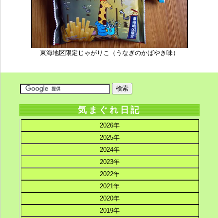
東海地区限定じゃがりこ（うなぎのかばやき味）
気まぐれ日記