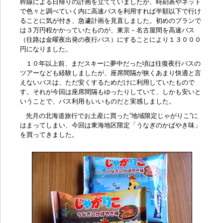
幹線による日帰りの計画を立てていましたが、時刻表やネット
で色々と調べていく内に
高速バス
を利用すれば半額以下で行け
ることに気が付き、急遽計画を見直しました。初めのプランで
は３万円程かかっていたものが、東京－名古屋間を高速バス
（往路は金曜夜出発の
夜行バス
）にすることにより１３０００
円になりました。
１０年以上前、まだスキーに夢中だった頃は往復夜行バスの
ツアーなども経験しましたが、座席間隔が狭くあまり快適と言
えないバスは、ただ安くするためだけに利用していたもので
す。それが今回は座席間隔もゆったりしていて、しかも安いと
いうことで、バス利用もいいものだと実感しました。
先月の北海道旅行でお土産に買った”地域限定じゃがりこ”に
はまってしまい、今回は東海地区限定「うなぎのかばやき味」
を買ってきました。