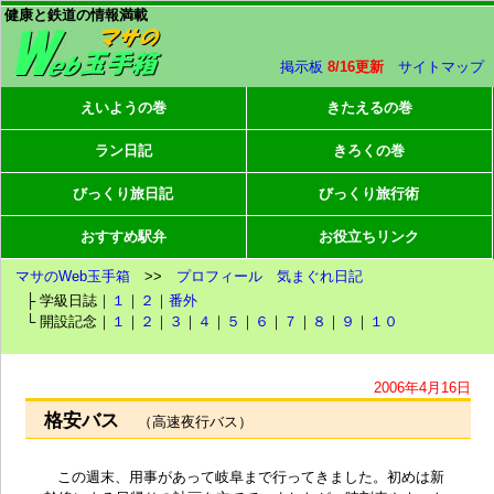
健康と鉄道の情報満載
掲示板
8/16更新
サイトマップ
えいようの巻
きたえるの巻
ラン日記
きろくの巻
びっくり旅日記
びっくり旅行術
おすすめ駅弁
お役立ちリンク
マサのWeb玉手箱
>>
プロフィール
気まぐれ日記
├ 学級日誌｜
１
｜
２
｜
番外
└ 開設記念｜
１
｜
２
｜
３
｜
４
｜
５
｜
６
｜
７
｜
８
｜
９
｜
１０
2006年4月16日
格安バス
（高速夜行バス）
この週末、用事があって岐阜まで行ってきました。初めは新