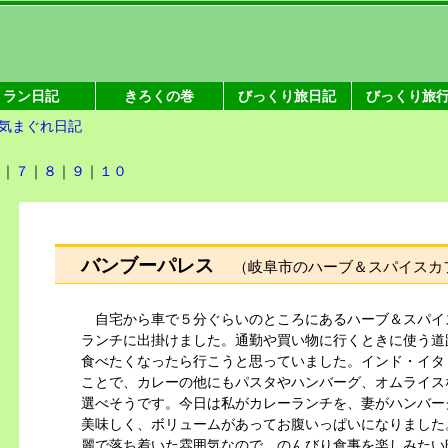
ラン日記
きろくの巻
びっくり旅日記
びっくり旅
気まぐれ日記
６
｜
７
｜
８
｜
９
｜
１０
バンブーパレス
（岐阜市のハーブ＆スパイスカ
自宅から車で５分ぐらいのところにあるハーブ＆スパイ
ランチに出掛けました。通勤や買い物に行くときに使う道
食べたくなったら行こうと思っていました。インド・イタ
ことで、カレーの他にもパスタやハンバーグ、オムライス
選べそうです。今日は私がカレーランチを、妻がハンバー
美味しく、ボリュームがあってお腹いっぱいになりました
麗で落ち着いた雰囲気なので、のんびり食事を楽しみたい