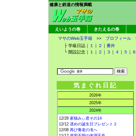
健康と鉄道の情報満載
えいようの巻
きたえるの巻
マサのWeb玉手箱
>>
プロフィール
├ 学級日誌｜
１
｜
２
｜
番外
└ 開設記念｜
１
｜
２
｜
３
｜
４
｜
５
｜
気まぐれ日記