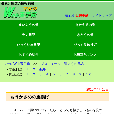
健康と鉄道の情報満載
掲示板
8/16更新
サイトマップ
えいようの巻
きたえるの巻
ラン日記
きろくの巻
びっくり旅日記
びっくり旅行術
おすすめ駅弁
お役立ちリンク
マサのWeb玉手箱
>>
プロフィール
気まぐれ日記
├ 学級日誌｜
１
｜
２
｜
番外
└ 開設記念｜
１
｜
２
｜
３
｜
４
｜
５
｜
６
｜
７
｜
８
｜
９
｜
１０
2016年4月10日
もうかさめの唐揚げ
スーパーに買い物に行ったら、とっても懐かしいものを見つ