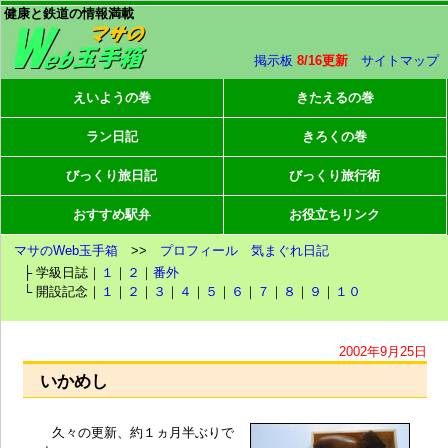
健康と鉄道の情報満載
掲示板
8/16更新
サイトマップ
えいようの巻
きたえるの巻
ラン日記
きろくの巻
びっくり旅日記
びっくり旅行術
おすすめ駅弁
お役立ちリンク
マサのWeb玉手箱
>>
プロフィール
気まぐれ日記
├ 学級日誌｜
１
｜
２
｜
番外
└ 開設記念｜
１
｜
２
｜
３
｜
４
｜
５
｜
６
｜
７
｜
８
｜
９
｜
１０
2002年9月25日
いかめし
久々の更新、約１ヵ月半ぶりで