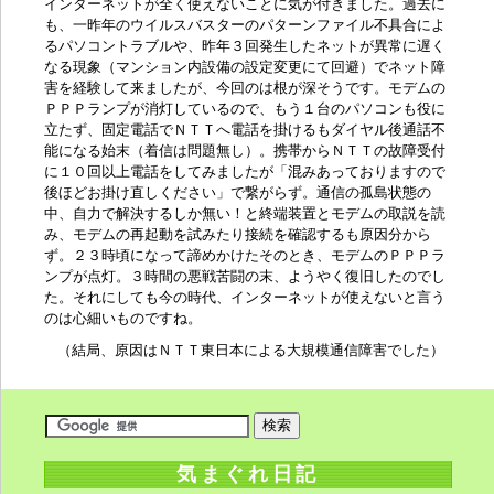
インターネットが全く使えないことに気が付きました。過去に
も、一昨年のウイルスバスターのパターンファイル不具合によ
るパソコントラブルや、昨年３回発生したネットが異常に遅く
なる現象（マンション内設備の設定変更にて回避）でネット障
害を経験して来ましたが、今回のは根が深そうです。モデムの
ＰＰＰランプが消灯しているので、もう１台のパソコンも役に
立たず、固定電話でＮＴＴへ電話を掛けるもダイヤル後通話不
能になる始末（着信は問題無し）。携帯からＮＴＴの故障受付
に１０回以上電話をしてみましたが「混みあっておりますので
後ほどお掛け直しください」で繋がらず。通信の孤島状態の
中、自力で解決するしか無い！と終端装置とモデムの取説を読
み、モデムの再起動を試みたり接続を確認するも原因分から
ず。２３時頃になって諦めかけたそのとき、モデムのＰＰＰラ
ンプが点灯。３時間の悪戦苦闘の末、ようやく復旧したのでし
た。それにしても今の時代、インターネットが使えないと言う
のは心細いものですね。
（結局、原因は
ＮＴＴ東日本
による大規模通信障害でした）
気まぐれ日記