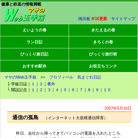
健康と鉄道の情報満載
掲示板
8/16更新
サイトマップ
えいようの巻
きたえるの巻
ラン日記
きろくの巻
びっくり旅日記
びっくり旅行術
おすすめ駅弁
お役立ちリンク
マサのWeb玉手箱
>>
プロフィール
気まぐれ日記
├ 学級日誌｜
１
｜
２
｜
番外
└ 開設記念｜
１
｜
２
｜
３
｜
４
｜
５
｜
６
｜
７
｜
８
｜
９
｜
１０
2007年5月16日
通信の孤島
（インターネット大規模通信障害）
昨日、会社から帰ってきてパソコンの電源を入れたところ、