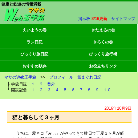
健康と鉄道の情報満載
掲示板
8/16更新
サイトマップ
えいようの巻
きたえるの巻
ラン日記
きろくの巻
びっくり旅日記
びっくり旅行術
おすすめ駅弁
お役立ちリンク
マサのWeb玉手箱
>>
プロフィール
気まぐれ日記
├ 学級日誌｜
１
｜
２
｜
番外
└ 開設記念｜
１
｜
２
｜
３
｜
４
｜
５
｜
６
｜
７
｜
８
｜
９
｜
１０
2016年10月9日
猫と暮らして３ヶ月
うちに、愛ネコ「みぃ」がやってきて昨日で丁度３ヶ月が経