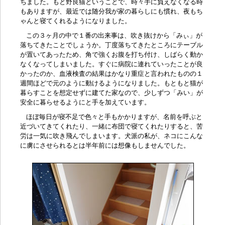
ちました。もと野良猫ということで、時々手に負えなくなる時
もありますが、最近では随分我が家の暮らしにも慣れ、夜もち
ゃんと寝てくれるようになりました。
この３ヶ月の中で１番の出来事は、吹き抜けから「みぃ」が
落ちてきたことでしょうか。丁度落ちてきたところにテーブル
が置いてあったため、角で強くお腹を打ち付け、しばらく動か
なくなってしまいました。すぐに病院に連れていったことが良
かったのか、血液検査の結果はかなり重症と言われたものの１
週間ほどで元のように動けるようになりました。もともと猫が
暮らすことを想定せずに建てた家なので、少しずつ「みい」が
安全に暮らせるようにと手を加えています。
ほぼ毎日が寝不足で色々と手もかかりますが、名前を呼ぶと
近づいてきてくれたり、一緒に布団で寝てくれたりすると、苦
労は一気に吹き飛んでしまいます。犬派の私が、ネコにこんな
に虜にさせられるとは半年前には想像もしませんでした。