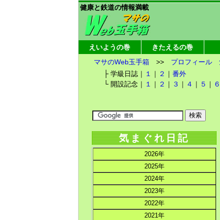
健康と鉄道の情報満載
えいようの巻
きたえるの巻
マサのWeb玉手箱
>>
プロフィール
├ 学級日誌｜
１
｜
２
｜
番外
└ 開設記念｜
１
｜
２
｜
３
｜
４
｜
５
｜
気まぐれ日記