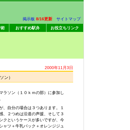
掲示板
8/16更新
サイトマップ
行術
おすすめ駅弁
お役立ちリンク
2000年11月3日
ソン）
マラソン（１０ｋｍの部）に参加し
。
が、自分の場合は３つあります。１
感、２つめは沿道の声援、そして３
ンクというケースが多いですが、今
シャツ＋牛乳パック＋オレンジジュ