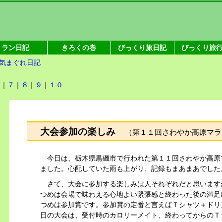
ラン日記
きろくの巻
びっくり旅日記
びっくり旅
気まぐれ日記
６
｜
７
｜
８
｜
９
｜
１０
大会参加の楽しみ
（第１１回さわやか高原マラ
今日は、
栃木県黒磯市
で行われた第１１回さわやか高原
ました。心配していた雨も上がり、記録もまあまあでした
さて、大会に参加する楽しみは人それぞれだと思います
つめは会場で味わえる心地よい緊張感と終わった後の満足
つめは
参加賞
です。参加賞の定番と言えばＴシャツ＋ドリ
日の大会は、受付時のカロリーメイト、終わってからのＴ