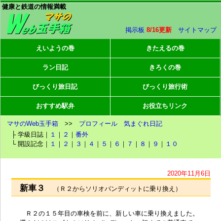
健康と鉄道の情報満載
掲示板
8/16更新
サイトマップ
えいようの巻
きたえるの巻
ラン日記
きろくの巻
びっくり旅日記
びっくり旅行術
おすすめ駅弁
お役立ちリンク
マサのWeb玉手箱
>>
プロフィール
気まぐれ日記
├ 学級日誌｜
１
｜
２
｜
番外
└ 開設記念｜
１
｜
２
｜
３
｜
４
｜
５
｜
６
｜
７
｜
８
｜
９
｜
１０
2020年11月6日
新車３
（Ｒ２からソリオバンディットに乗り換え）
Ｒ２の１５年目の車検を前に、新しい車に乗り換えました。