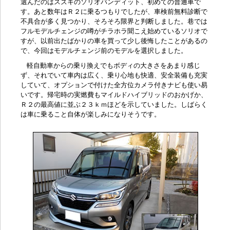
選んだのはスズキのソリオバンディット、初めての普通車で
す。あと数年はＲ２に乗るつもりでしたが、車検前無料診断で
不具合が多く見つかり、そろそろ限界と判断しました。巷では
フルモデルチェンジの噂がチラホラ聞こえ始めているソリオで
すが、以前出たばかりの車を買って少し後悔したことがあるの
で、今回はモデルチェンジ前のモデルを選択しました。
軽自動車からの乗り換えでもボディの大きさをあまり感じ
ず、それでいて車内は広く、乗り心地も快適、安全装備も充実
していて、オプションで付けた全方位カメラ付きナビも使い易
いです。帰宅時の実燃費もマイルドハイブリッドのおかげか、
Ｒ２の最高値に並ぶ２３ｋｍほどを示していました。しばらく
は車に乗ること自体が楽しみになりそうです。