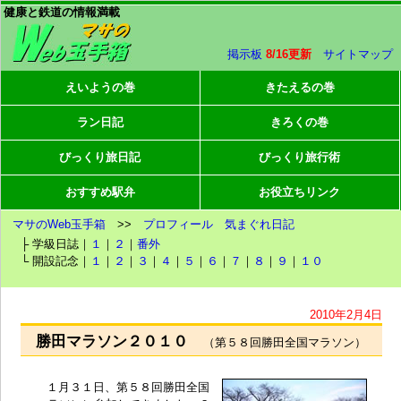
健康と鉄道の情報満載
掲示板
8/16更新
サイトマップ
えいようの巻
きたえるの巻
ラン日記
きろくの巻
びっくり旅日記
びっくり旅行術
おすすめ駅弁
お役立ちリンク
マサのWeb玉手箱
>>
プロフィール
気まぐれ日記
├ 学級日誌｜
１
｜
２
｜
番外
└ 開設記念｜
１
｜
２
｜
３
｜
４
｜
５
｜
６
｜
７
｜
８
｜
９
｜
１０
2010年2月4日
勝田マラソン２０１０
（第５８回勝田全国マラソン）
１月３１日、第５８回勝田全国