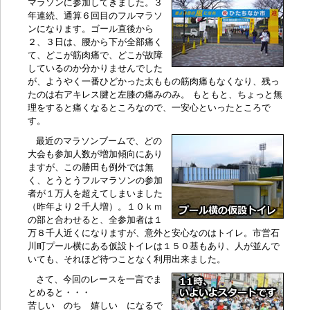
マラソンに参加してきました。３
年連続、通算６回目のフルマラソ
ンになります。ゴール直後から
２、３日は、腰から下が全部痛く
て、どこが筋肉痛で、どこが故障
しているのか分かりませんでした
が、ようやく一番ひどかった太ももの筋肉痛もなくなり、残っ
たのは右アキレス腱と左膝の痛みのみ。 もともと、ちょっと無
理をすると痛くなるところなので、一安心といったところで
す。
最近のマラソンブームで、どの
大会も参加人数が増加傾向にあり
ますが、この勝田も例外では無
く、とうとうフルマラソンの参加
者が１万人を超えてしまいました
（昨年より２千人増）。１０ｋｍ
の部と合わせると、全参加者は１
万８千人近くになりますが、意外と安心なのはトイレ。市営石
川町プール横にある仮設トイレは１５０基もあり、人が並んで
いても、それほど待つことなく利用出来ました。
さて、今回のレースを一言でま
とめると・・・
苦しい のち 嬉しい になるで