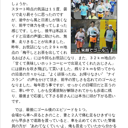
しょうか。
スタート時点の気温は１１度、曇
りで走り易そうに思ったのです
が、途中から風と日差しが強くな
り、前半で体力を使ってしまった
感じです。しかし、後半は私設エ
イドと沿道の声援に助けられ、無
事、走りきることが出来ました。
昨年、お世話になった２９ｋｍ地
点の「梅干しとお茶を出してくれ
るおばさん」には今回もお世話になり、また、３２ｋｍ地点の
「甘くて美味しいホットコーヒーで出迎えてくれたおじさん」
には疲れを吹き飛ばして貰いました。残り２ｋｍを切ってから
の沿道の方々からは、”よく頑張ったね、お帰りなさい” ”ナイ
スラン” の声をかけて頂き、前半の苦しさを忘れてのゴールと
なりました。毎年思う事ですが、せっかくの日曜日だと言うの
に、寒い中で、しかも交通規制が解除されてからも歩道に残
り、最後まで応援して下さる皆さんには本当に頭が下がる思い
です。
では、最後にゴール後のエピソードを１つ。
会場から車へ戻るときのこと、妻と２人で痛む足をひきずりな
がら早歩きで道路を渡っていると、車を止めてくれていた警備
員の方が ”あわてなくていいよ、俺も昔走っていたから分かる