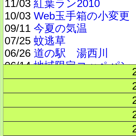
11/03
紅葉ラン2010
10/03
Web玉手箱の小変更
09/11
今夏の気温
07/25
蚊逃草
06/26
道の駅 湯西川
06/14
地域限定コッペパン
05/08
ランニングコース紹
04/30
光 パワーアップ2
03/08
花粉症対策
02/04
勝田マラソン2010
01/13
豆乳鍋の食べ比べ