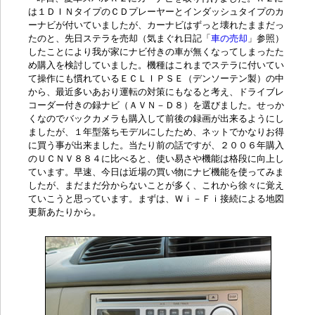
は１ＤＩＮタイプのＣＤプレーヤーとインダッシュタイプのカ
ーナビが付いていましたが、カーナビはずっと壊れたままだっ
たのと、先日ステラを売却（気まぐれ日記「
車の売却
」参照）
したことにより我が家にナビ付きの車が無くなってしまったた
め購入を検討していました。機種はこれまでステラに付いてい
て操作にも慣れているＥＣＬＩＰＳＥ（デンソーテン製）の中
から、最近多いあおり運転の対策にもなると考え、
ドライブレ
コーダー
付きの録ナビ（ＡＶＮ－Ｄ８）を選びました。せっか
くなのでバックカメラも購入して前後の録画が出来るようにし
ましたが、１年型落ちモデルにしたため、ネットでかなりお得
に買う事が出来ました。当たり前の話ですが、２００６年購入
のＵＣＮＶ８８４に比べると、使い易さや機能は格段に向上し
ています。早速、今日は近場の買い物にナビ機能を使ってみま
したが、まだまだ分からないことが多く、これから徐々に覚え
ていこうと思っています。まずは、Ｗｉ－Ｆｉ接続による地図
更新あたりから。