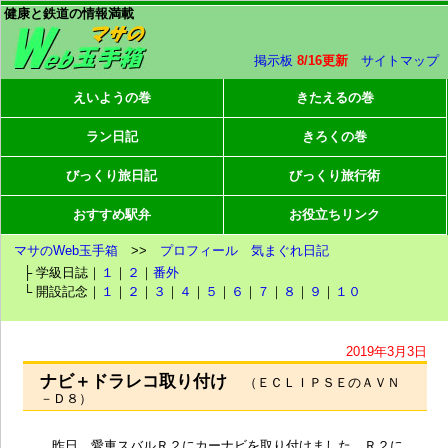
健康と鉄道の情報満載
掲示板
8/16更新
サイトマップ
えいようの巻
きたえるの巻
ラン日記
きろくの巻
びっくり旅日記
びっくり旅行術
おすすめ駅弁
お役立ちリンク
マサのWeb玉手箱
>>
プロフィール
気まぐれ日記
├ 学級日誌｜
１
｜
２
｜
番外
└ 開設記念｜
１
｜
２
｜
３
｜
４
｜
５
｜
６
｜
７
｜
８
｜
９
｜
１０
2019年3月3日
ナビ＋ドラレコ取り付け
（ＥＣＬＩＰＳＥのＡＶＮ
－Ｄ８）
昨日、愛車スバルＲ２にカーナビを取り付けました。Ｒ２に