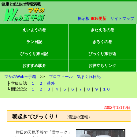
健康と鉄道の情報満載
掲示板
8/16更新
サイトマップ
えいようの巻
きたえるの巻
ラン日記
きろくの巻
びっくり旅日記
びっくり旅行術
おすすめ駅弁
お役立ちリンク
マサのWeb玉手箱
>>
プロフィール
気まぐれ日記
├ 学級日誌｜
１
｜
２
｜
番外
└ 開設記念｜
１
｜
２
｜
３
｜
４
｜
５
｜
６
｜
７
｜
８
｜
９
｜
１０
2002年12月9日
朝起きてびっくり！
（雪道の運転）
昨日の天気予報で「雪マーク」