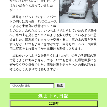
がついていたものの、大したこと
はないだろうと思っていました
が・・・
朝起きてびっくりです。アパー
トの周りは真っ白、TVのニュース
によると宇都宮の積雪は１２ｃｍ
とのこと。念のために、いつもより早起きしていたので早速外
へ。車の上を見ると１２ｃｍよりも多く積もっているように思
えました。隣近所でもタイヤを交換する人、車の上の雪を下ろ
す人など、いつもよりにぎやかです。自分もホームページ掲載
用に写真を１枚撮ってから出掛ける準備に入ります。
出勤をいつもより２０分早くしましたが、のろのろ運転の車
で思うように進みません。でも、いつもと違った通勤風景にな
ぜかワクワク気分でした。雪融け道を走ったあとの車の汚れを
考えるとうんざりではありますが・・・
気まぐれ日記