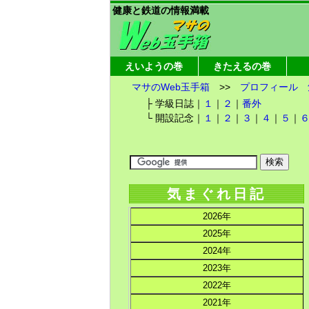
健康と鉄道の情報満載
えいようの巻
きたえるの巻
マサのWeb玉手箱
>>
プロフィール
├ 学級日誌｜
１
｜
２
｜
番外
└ 開設記念｜
１
｜
２
｜
３
｜
４
｜
５
｜
気まぐれ日記