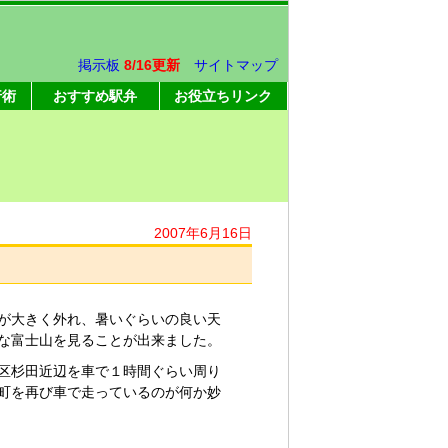
掲示板
8/16更新
サイトマップ
行術
おすすめ駅弁
お役立ちリンク
2007年6月16日
が大きく外れ、暑いぐらいの良い天
な富士山を見ることが出来ました。
区杉田
近辺を車で１時間ぐらい周り
町を再び車で走っているのが何か妙