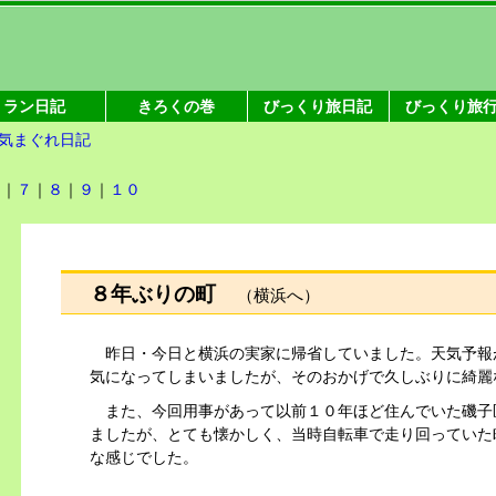
ラン日記
きろくの巻
びっくり旅日記
びっくり旅
気まぐれ日記
６
｜
７
｜
８
｜
９
｜
１０
８年ぶりの町
（横浜へ）
昨日・今日と横浜の実家に帰省していました。天気予報
気になってしまいましたが、そのおかげで久しぶりに綺麗
また、今回用事があって以前１０年ほど住んでいた
磯子
ましたが、とても懐かしく、当時自転車で走り回っていた
な感じでした。