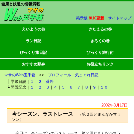
健康と鉄道の情報満載
掲示板
8/16更新
サイトマップ
えいようの巻
きたえるの巻
ラン日記
きろくの巻
びっくり旅日記
びっくり旅行術
おすすめ駅弁
お役立ちリンク
マサのWeb玉手箱
>>
プロフィール
気まぐれ日記
├ 学級日誌｜
１
｜
２
｜
番外
└ 開設記念｜
１
｜
２
｜
３
｜
４
｜
５
｜
６
｜
７
｜
８
｜
９
｜
１０
2002年3月17日
今シーズン、ラストレース
（第２回どまんなかマラ
ソン）
今日は、今シーズンのラストレース、第２回どまんなかマラ