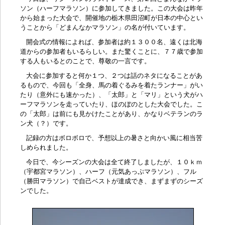
ソン（ハーフマラソン）に参加してきました。この大会は昨年
から始まった大会で、開催地の
栃木県田沼町
が日本の中心とい
うことから「どまんなかマラソン」の名が付いています。
開会式の情報によれば、参加者は約１３００名、遠くは北海
道からの参加者もいるらしい。また驚くことに、７７歳で参加
する人もいるとのことで、尊敬の一言です。
大会に参加すると何か１つ、２つは話のネタになることがあ
るもので、今回も「全身、馬の着ぐるみを着たランナー」がい
たり（意外にも速かった）、「太郎」と「マリ」という犬がハ
ーフマラソンを走っていたり、ほのぼのとした大会でした。こ
の「太郎」は前にも見かけたことがあり、かなりベテランのラ
ン犬（？）です。
記録の方はボロボロで、予想以上の暑さと向かい風に相当苦
しめられました。
今日で、今シーズンの大会は全て終了しましたが、１０ｋｍ
（宇都宮マラソン）、ハーフ（元気あっぷマラソン）、フル
（勝田マラソン）で自己ベストが達成でき、まずまずのシーズ
ンでした。