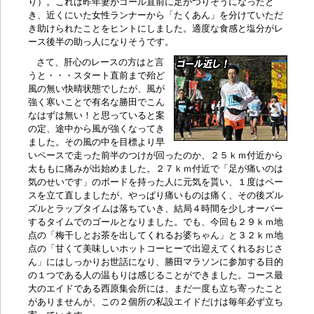
り）。これは昨年妻がゴール直前に足がつりそうになったと
き、近くにいた女性ランナーから「たくあん」を分けていただ
き助けられたことをヒントにしました。適度な食感と塩分がレ
ース後半の助っ人になりそうです。
さて、肝心のレースの方はと言
うと・・・スタート直前まで殆ど
風の無い快晴状態でしたが、風が
強く寒いことで有名な勝田でこん
なはずは無い！と思っていると案
の定、途中から風が強くなってき
ました。その風の中を目標より早
いペースで走った前半のつけが回ったのか、２５ｋｍ付近から
太ももに痛みが出始めました。２７ｋｍ付近で「足が痛いのは
気のせいです」のボードを持った人に元気を貰い、１度はペー
スを立て直しましたが、やっぱり痛いものは痛く、その後ズル
ズルとラップタイムは落ちていき、結局４時間を少しオーバー
するタイムでのゴールとなりました。でも、今回も２９ｋｍ地
点の「梅干しとお茶を出してくれるお婆ちゃん」と３２ｋｍ地
点の「甘くて美味しいホットコーヒーで出迎えてくれるおじさ
ん」にはしっかりお世話になり、勝田マラソンに参加する目的
の１つである人の温もりは感じることができました。コース最
大のエイドである西原集会所には、まだ一度も立ち寄ったこと
がありませんが、この２個所の私設エイドだけは毎年必ず立ち