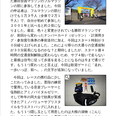
た勝田全国マラソンのフルマラソ
ンの部に参加してきました。今回
の申込者は、フルマラソンの部だ
けでも１万３千人（全体で２万１
千人）で、自分が初めて参加した
２００１年と比べると約２倍にな
りました。最近、色々と変更がされている勝田マラソンです
が、前回から変わったナンバーカード（ゼッケン）・計測用タ
グ・参加賞引換券の事前送付に加え、今回はスタート時刻が３
０分繰り上げられました。これにより帰りの大通りの交通規制
が３０分延長になるのかな？と期待しましたが、スタート後４
時間の交通規制解除は変わらないため、サブ４狙いで走らない
と最後は信号に従って歩道を走ることになるのは今まで通りで
す。もう１つ変わったと言えば、今回は歓迎ゲートに「走れ、
一歩いっぽ、前へ。」の文字が追加になっていました。
今回は、レースの携行品に少し
こだわってみました。普段の練習
で愛用している音楽プレーヤーと
塩熱飴とアミノバイタルゼリー、
そして昨年の同大会で効果が実感
できたアミノバリューサプリスタ
イルをウエストバッグに入れまし
た。もう１つ隠し玉として用意したのは大根の漬物（ごんじ