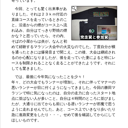
寄っています。
今回、とっても驚く出来事があ
りました。それは２３ｋｍ付近の
直線コースを走っているときのこ
と。沿道からの煙がコース上へ流
れ込み、自分はてっきり野焼の煙
かな？と思っていたら、その内、
そばの小屋からは炎が。なんと初
めて経験するマラソン大会中の火災なのでした。丁度自分が横
を通ったときには爆発音まで聞こえ、この後、大会は継続され
るのか心配になりましたが、後を走っていた妻によると特にレ
ースを制限されることなく走ることができたようです。それに
しても驚きました。
では、最後に今年気になったことを少々！
年々、どの大会でもランナーが増加し、それに伴ってマナーの
悪いランナーが目に付くようになってきました。今回の勝田マ
ラソンで特に気になったのは、自分の走力に合ったスタート地
点に並ばない人が多いこと。自分は４時間のところに並びまし
たが、大通りに出てからも前にいる遅いランナーが邪魔で思う
ように走れませんでした。あと、コース上でいきなり歩いたり
急に進路変更をしたり・・・。せめて後を確認してからにして
ほしいものです。