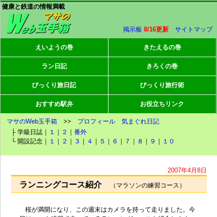
健康と鉄道の情報満載
掲示板
8/16更新
サイトマップ
えいようの巻
きたえるの巻
ラン日記
きろくの巻
びっくり旅日記
びっくり旅行術
おすすめ駅弁
お役立ちリンク
マサのWeb玉手箱
>>
プロフィール
気まぐれ日記
├ 学級日誌｜
１
｜
２
｜
番外
└ 開設記念｜
１
｜
２
｜
３
｜
４
｜
５
｜
６
｜
７
｜
８
｜
９
｜
１０
2007年4月8日
ランニングコース紹介
（マラソンの練習コース）
桜が満開になり、この週末はカメラを持って走りました。今