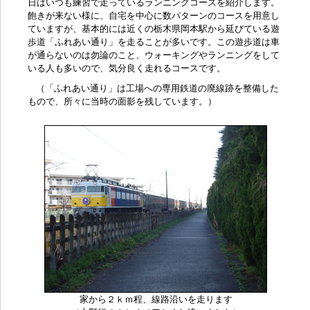
日はいつも練習で走っているランニングコースを紹介します。
飽きが来ない様に、自宅を中心に数パターンのコースを用意し
ていますが、基本的には近くの
栃木県岡本駅
から延びている
遊
歩道「ふれあい通り」
を走ることが多いです。この遊歩道は車
が通らないのは勿論のこと、ウォーキングやランニングをして
いる人も多いので、気分良く走れるコースです。
（「ふれあい通り」は工場への専用鉄道の廃線跡を整備した
もので、所々に当時の面影を残しています。）
家から２ｋｍ程、線路沿いを走ります