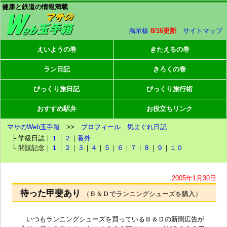
健康と鉄道の情報満載
掲示板
8/16更新
サイトマップ
えいようの巻
きたえるの巻
ラン日記
きろくの巻
びっくり旅日記
びっくり旅行術
おすすめ駅弁
お役立ちリンク
マサのWeb玉手箱
>>
プロフィール
気まぐれ日記
├ 学級日誌｜
１
｜
２
｜
番外
└ 開設記念｜
１
｜
２
｜
３
｜
４
｜
５
｜
６
｜
７
｜
８
｜
９
｜
１０
2005年1月30日
待った甲斐あり
（Ｂ＆Ｄでランニングシューズを購入）
いつもランニングシューズを買っているＢ＆Ｄの新聞広告が