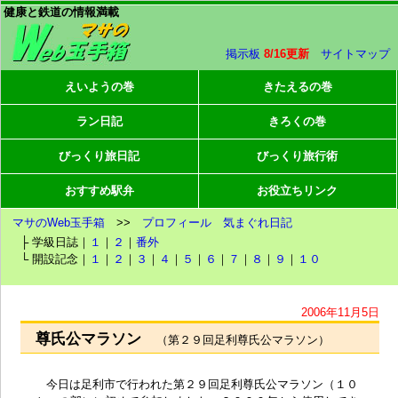
健康と鉄道の情報満載
掲示板
8/16更新
サイトマップ
えいようの巻
きたえるの巻
ラン日記
きろくの巻
びっくり旅日記
びっくり旅行術
おすすめ駅弁
お役立ちリンク
マサのWeb玉手箱
>>
プロフィール
気まぐれ日記
├ 学級日誌｜
１
｜
２
｜
番外
└ 開設記念｜
１
｜
２
｜
３
｜
４
｜
５
｜
６
｜
７
｜
８
｜
９
｜
１０
2006年11月5日
尊氏公マラソン
（第２９回足利尊氏公マラソン）
今日は
足利市
で行われた第２９回足利尊氏公マラソン（１０