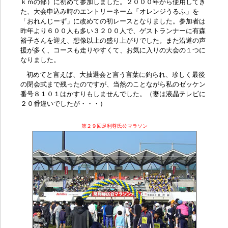
ｋｍの部）に初めて参加しました。２０００年から使用してき
た、大会申込み時のエントリーネーム「オレンジうるふ」を
「
おれんじーず
」に改めての初レースとなりました。参加者は
昨年より６００人も多い３２００人で、ゲストランナーに
有森
裕子
さんを迎え、想像以上の盛り上がりでした。また沿道の声
援が多く、コースも走りやすくて、お気に入りの大会の１つに
なりました。
初めてと言えば、
大抽選会
と言う言葉に釣られ、珍しく最後
の閉会式まで残ったのですが、当然のことながら私のゼッケン
番号８１０１はかすりもしませんでした。（妻は液晶テレビに
２０番違いでしたが・・・）
第２９回足利尊氏公マラソン