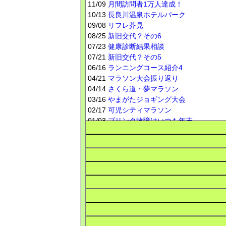
11/09
月間訪問者1万人達成！
10/13
長良川温泉ホテルパーク
09/08
リフレ芥見
08/25
新旧交代？その6
07/23
健康診断結果相談
07/21
新旧交代？その5
06/16
ランニングコース紹介4
04/21
マラソン大会振り返り
04/14
さくら道・夢マラソン
03/16
やまがたジョギング大会
02/17
可児シティマラソン
01/03
プリンタ故障はいつも年末