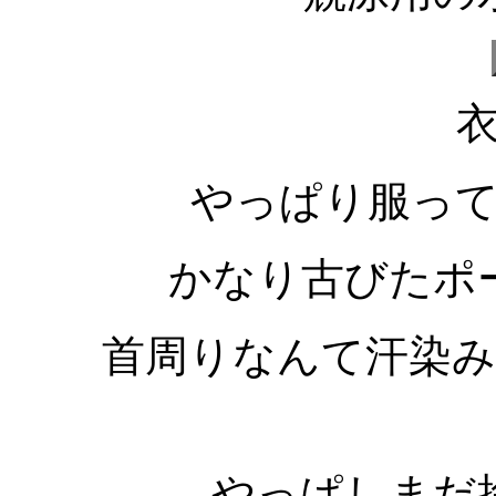
やっぱり服っ
かなり古びたポ
首周りなんて汗染
やっぱしまだ