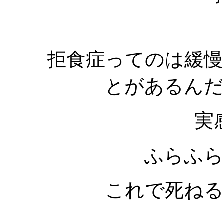
拒食症ってのは緩
とがあるん
実
ふらふ
これで死ね