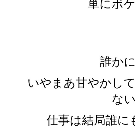
単にボ
誰か
いやまあ甘やかし
な
仕事は結局誰に