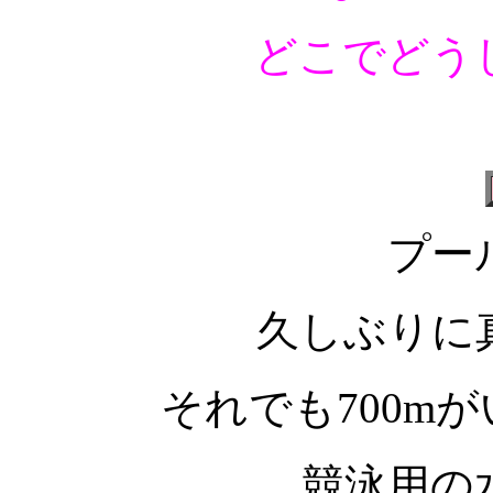
どこでどう
プー
久しぶりに
それでも700m
競泳用の