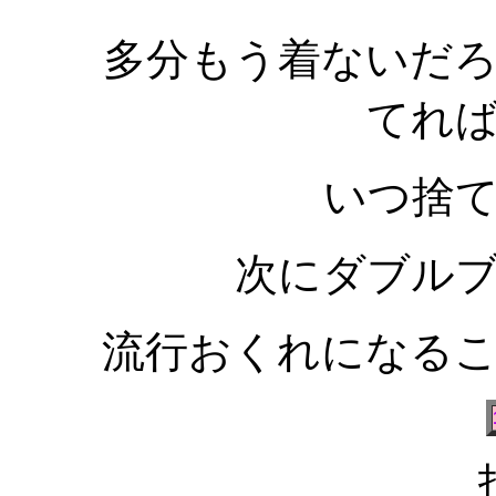
多分もう着ないだ
てれ
いつ捨
次にダブル
流行おくれになる